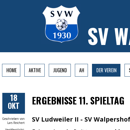
SV 
HOME
AKTIVE
JUGEND
AH
DER VEREIN
18
ERGEBNISSE 11. SPIELTAG
OKT
SV Ludweiler II - SV Walpershof
Geschrieben von
Lars Reichert
Veröffentlicht: