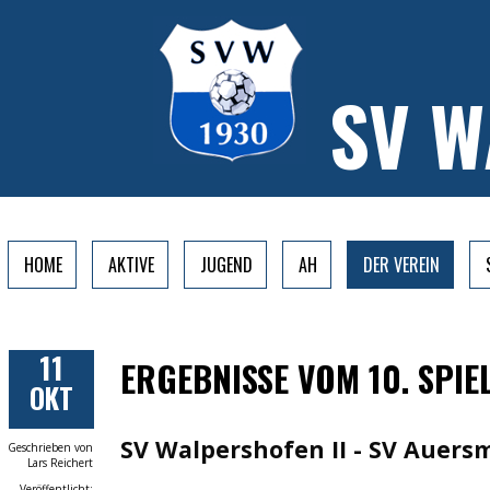
SV 
HOME
AKTIVE
JUGEND
AH
DER VEREIN
11
ERGEBNISSE VOM 10. SPIE
OKT
SV Walpershofen II - SV Auersm
Geschrieben von
Lars Reichert
Veröffentlicht: