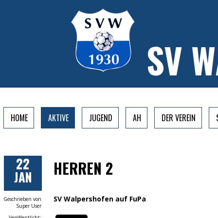
SV 
HOME
AKTIVE
JUGEND
AH
DER VEREIN
22
HERREN 2
JAN
SV Walpershofen auf FuPa
Geschrieben von
Super User
Veröffentlicht: