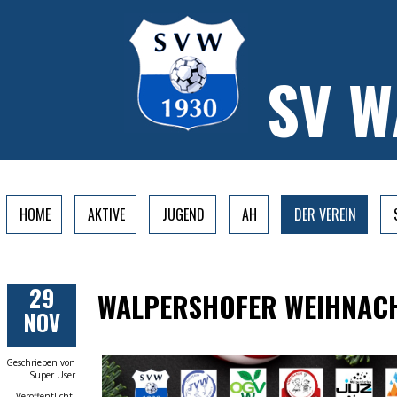
SV 
HOME
AKTIVE
JUGEND
AH
DER VEREIN
29
WALPERSHOFER WEIHNAC
NOV
Geschrieben von
Super User
Veröffentlicht: