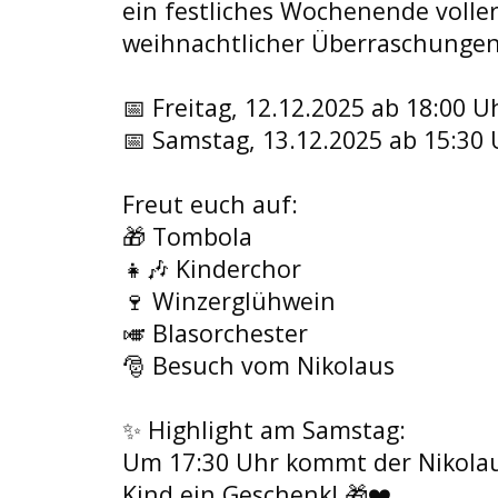
ein festliches Wochenende voller
weihnachtlicher Überraschungen
📅
 Freitag, 12.12.2025 ab 18:00 U
📅
 Samstag, 13.12.2025 ab 15:30
Freut euch auf:
🎁
 Tombola
👧
🎶
 Kinderchor
🍷
 Winzerglühwein
🎺
 Blasorchester
🎅
 Besuch vom Nikolaus
✨
 Highlight am Samstag:
Um 17:30 Uhr kommt der Nikolaus
Kind ein Geschenk! 
🎁
❤️