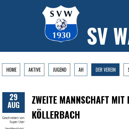
SV 
HOME
AKTIVE
JUGEND
AH
DER VEREIN
29
ZWEITE MANNSCHAFT MIT
AUG
KÖLLERBACH
Geschrieben von
Super User
Veröffentlicht: