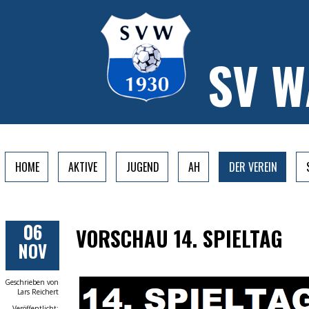
SV 
HOME
AKTIVE
JUGEND
AH
DER VEREIN
06
VORSCHAU 14. SPIELTAG
NOV
Geschrieben von
Lars Reichert
Veröffentlicht: