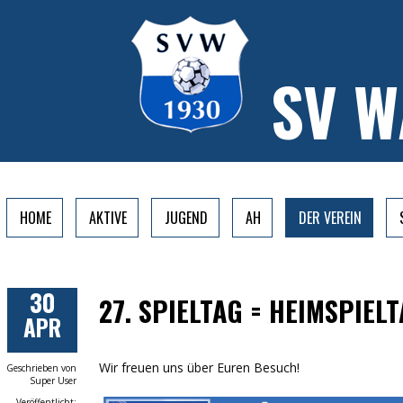
SV 
HOME
AKTIVE
JUGEND
AH
DER VEREIN
30
27. SPIELTAG = HEIMSPIEL
APR
Wir freuen uns über Euren Besuch!
Geschrieben von
Super User
Veröffentlicht: