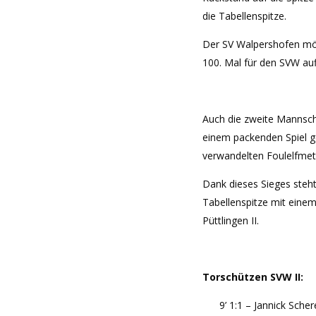
die Tabellenspitze.
Der SV Walpershofen mö
100. Mal für den SVW aufl
Auch die zweite Mannscha
einem packenden Spiel g
verwandelten Foulelfmet
Dank dieses Sieges steh
Tabellenspitze mit eine
Püttlingen II.
Torschützen SVW II:
9’ 1:1 – Jannick Scher