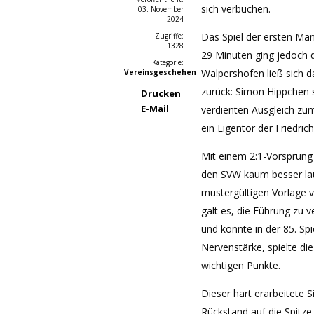
sich verbuchen.
03. November
2024
Das Spiel der ersten Ma
Zugriffe:
1328
29 Minuten ging jedoch d
Kategorie:
Walpershofen ließ sich d
Vereinsgeschehen
zurück: Simon Hippchen s
Drucken
E-Mail
verdienten Ausgleich zum
ein Eigentor der Friedric
Mit einem 2:1-Vorsprung g
den SVW kaum besser lau
mustergültigen Vorlage 
galt es, die Führung zu 
und konnte in der 85. Sp
Nervenstärke, spielte die
wichtigen Punkte.
Dieser hart erarbeitete 
Rückstand auf die Spitz