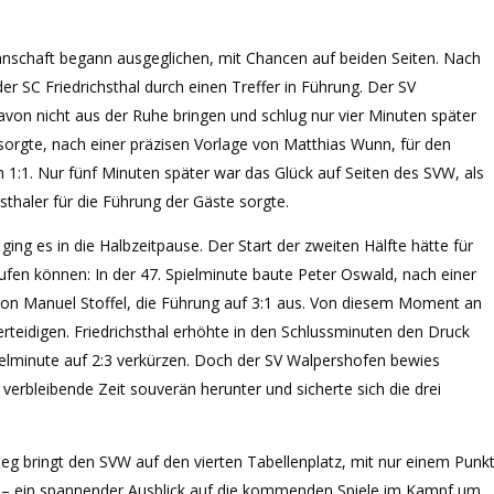
nnschaft begann ausgeglichen, mit Chancen auf beiden Seiten. Nach
er SC Friedrichsthal durch einen Treffer in Führung. Der SV
avon nicht aus der Ruhe bringen und schlug nur vier Minuten später
orgte, nach einer präzisen Vorlage von Matthias Wunn, für den
 1:1. Nur fünf Minuten später war das Glück auf Seiten des SVW, als
hsthaler für die Führung der Gäste sorgte.
ing es in die Halbzeitpause. Der Start der zweiten Hälfte hätte für
fen können: In der 47. Spielminute baute Peter Oswald, nach einer
von Manuel Stoffel, die Führung auf 3:1 aus. Von diesem Moment an
verteidigen. Friedrichsthal erhöhte in den Schlussminuten den Druck
ielminute auf 2:3 verkürzen. Doch der SV Walpershofen bewies
 verbleibende Zeit souverän herunter und sicherte sich die drei
Sieg bringt den SVW auf den vierten Tabellenplatz, mit nur einem Punk
e – ein spannender Ausblick auf die kommenden Spiele im Kampf um