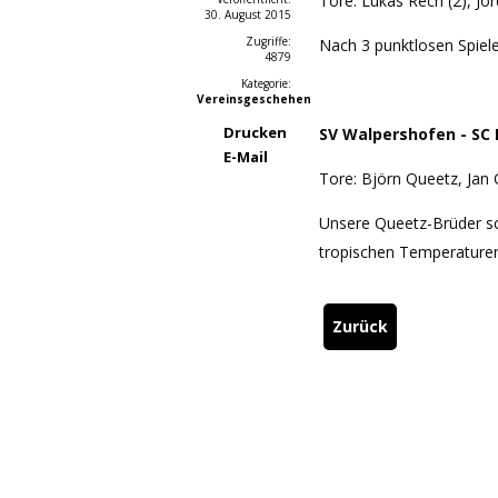
Tore: Lukas Rech (2), Jor
30. August 2015
Zugriffe:
Nach 3 punktlosen Spiele
4879
Kategorie:
Vereinsgeschehen
Drucken
SV Walpershofen - SC 
E-Mail
Tore: Björn Queetz, Jan
Unsere Queetz-Brüder sch
tropischen Temperaturen
Zurück