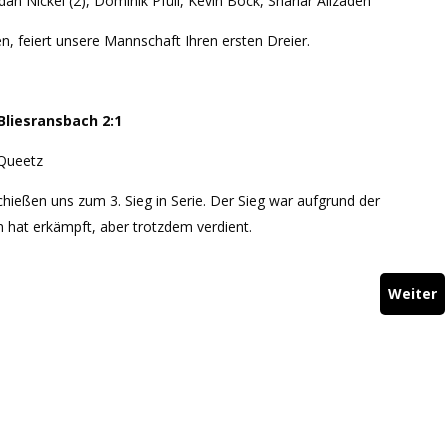
dan Nickel (2), Dominik Pfüll, Kevin Bock, Shariar Alizadeh
n, feiert unsere Mannschaft Ihren ersten Dreier.
Bliesransbach 2:1
 Queetz
ießen uns zum 3. Sieg in Serie. Der Sieg war aufgrund der
 hat erkämpft, aber trotzdem verdient.
Weiter