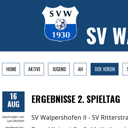
SV 
HOME
AKTIVE
JUGEND
AH
DER VEREIN
16
ERGEBNISSE 2. SPIELTAG
AUG
SV Walpershofen II - SV Ritterstra
Geschrieben von
Lars Reichert
Veröffentlicht: