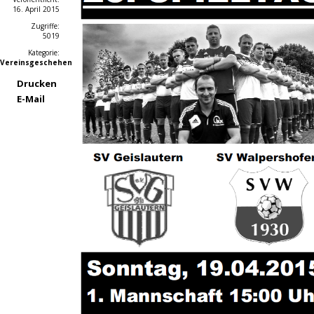
16. April 2015
Zugriffe:
5019
Kategorie:
Vereinsgeschehen
Drucken
E-Mail