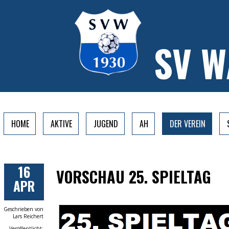
SV 
HOME
AKTIVE
JUGEND
AH
DER VEREIN
16
VORSCHAU 25. SPIELTAG
APR
Geschrieben von
Lars Reichert
Veröffentlicht: