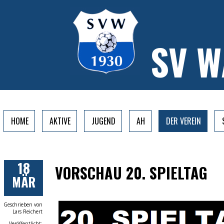
SV 
HOME
AKTIVE
JUGEND
AH
DER VEREIN
18
VORSCHAU 20. SPIELTAG
MÄR
Geschrieben von
Lars Reichert
Veröffentlicht: