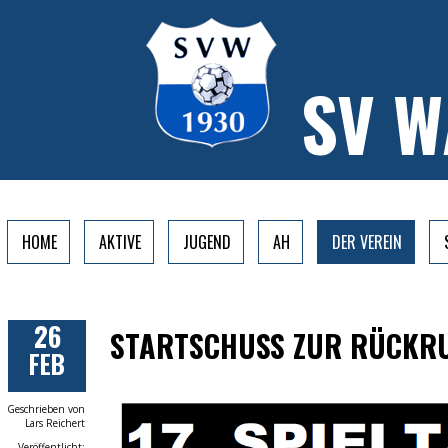
SV 
HOME
AKTIVE
JUGEND
AH
DER VEREIN
26
STARTSCHUSS ZUR RÜCKR
FEB
Geschrieben von
Lars Reichert
Veröffentlicht: