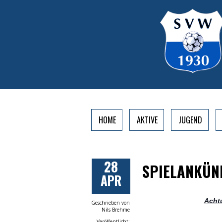
HOME
AKTIVE
JUGEND
28
SPIELANKÜND
APR
Acht
Geschrieben von
Nils Brehme
Veröffentlicht: