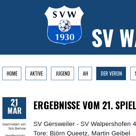
SV 
HOME
AKTIVE
JUGEND
AH
DER VEREIN
21
ERGEBNISSE VOM 21. SPIE
MÄR
SV Gersweiler - SV Walpershofen 4
Geschrieben von
Nils Brehme
Tore: Björn Queetz, Martin Geibel
Veröffentlicht: