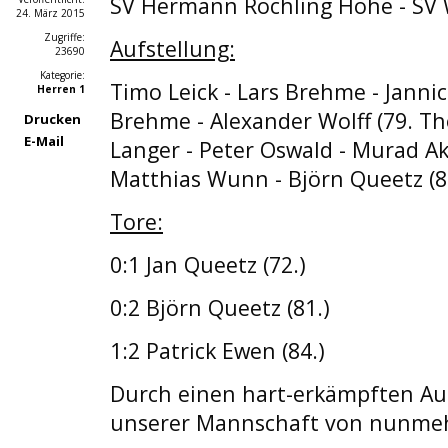
SV Hermann Röchling Höhe - SV
24. März 2015
Zugriffe:
Aufstellung:
23690
Kategorie:
Timo Leick - Lars Brehme - Jannic
Herren 1
Brehme - Alexander Wolff (79. Tho
Drucken
E-Mail
Langer - Peter Oswald - Murad Akc
Matthias Wunn - Björn Queetz (86
Tore:
0:1 Jan Queetz (72.)
0:2 Björn Queetz (81.)
1:2 Patrick Ewen (84.)
Durch einen hart-erkämpften Aus
unserer Mannschaft von nunmehr