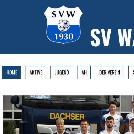
SV 
HOME
AKTIVE
JUGEND
AH
DER VEREIN