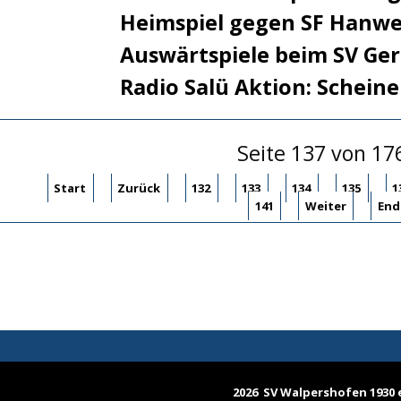
Heimspiel gegen SF Hanwe
Auswärtspiele beim SV Ger
Radio Salü Aktion: Scheine
Seite 137 von 17
Start
Zurück
132
133
134
135
1
141
Weiter
End
2026 SV Walpershofen 1930